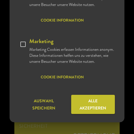
QUALIFIZIERTE EINARBEITUNG
unsere Besucher unsere Website nutzen.
COOKIE INFORMATION
INTERNATIONAL
RENOMMIERTE KLINIK
Marketing
Marketing Cookies erfassen Informationen anonym.
Diese Informationen helfen uns zu verstehen, wie
TECHNIK
unsere Besucher unsere Website nutzen.
MODERNE OP-AUSSTATTUNG
COOKIE INFORMATION
PLANBARKEIT
LANGFRISTIGE DIENSTPLANUNG
AUSWAHL
ALLE
SPEICHERN
AKZEPTIEREN
SICHERHEIT