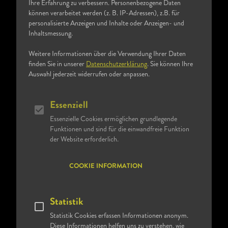
Ihre Erfahrung zu verbessern. Personenbezogene Daten
Deutschland etabliert, der auf dem Prinzip beruht, dass
können verarbeitet werden (z. B. IP-Adressen), z.B. für
zufriedene Mitarbeiter zu zufriedeneren Patienten
personalisierte Anzeigen und Inhalte oder Anzeigen- und
Inhaltsmessung.
führen.
Weitere Informationen über die Verwendung Ihrer Daten
Der Haustarif bietet attraktive finanzielle Anreize,
finden Sie in unserer
Datenschutzerklärung
. Sie können Ihre
verkürzte Arbeitszeiten bei vollem Lohnausgleich,
Auswahl jederzeit widerrufen oder anpassen.
zusätzliche Freizeit durch mehr Urlaubstage und freie
Wochenenden bei Schichtarbeit sowie umfangreiche
Essenziell
Weiterbildungsmöglichkeiten. Darüber hinaus beinhaltet
Essenzielle Cookies ermöglichen grundlegende
er weitere Benefits wie eine betriebliche
Funktionen und sind für die einwandfreie Funktion
Krankenzusatzversicherung und die Möglichkeit der
der Website erforderlich.
Entgeltumwandlung in Sachleistungen.
COOKIE INFORMATION
Statistik
EINSTIEG
Statistik Cookies erfassen Informationen anonym.
Diese Informationen helfen uns zu verstehen, wie