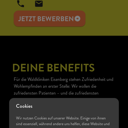
JETZT BEWERBEN
DEINE BENEFITS
Für die Waldkliniken Eisenberg stehen Zufriedenheit und
Wohlempfinden an erster Stelle: Wir wollen die
zufriedensten Patienten – und die zufriedensten
Mitarbeitenden. Denn wenn es den Mitarbeitenden gut
geht, profitieren auch unsere Gäste.
Cookies
Wir nutzen Cookies auf unserer Website. Einige von ihnen
Die Waldkliniken Eisenberg haben mit dem "Eisenberger
sind essenziell, während andere uns helfen, diese Website und
Tarif" einen einzigartigen Haustarifvertrag in