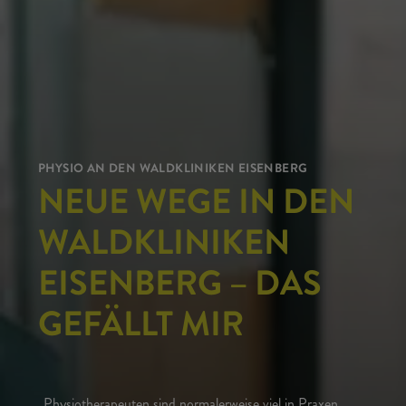
PHYSIO AN DEN WALDKLINIKEN EISENBERG
NEUE WEGE IN DEN
WALDKLINIKEN
EISENBERG – DAS
GEFÄLLT MIR
Physiotherapeuten sind normalerweise viel in Praxen