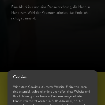
Eine Akutklinik und eine Rehaeinrichtung, die Hand in
Hand zum Wohl der Patienten arbeitet, das finde ich
richtig spannend.
Cookies
Wir nutzen Cookies auf unserer Website. Einige von ihnen
sind essenziell, während andere uns helfen, diese Website und
Ihre Erfahrung zu verbessern. Personenbezogene Daten
MACH DICH MIT
können verarbeitet werden (z. B. IP-Adressen), z.B. für