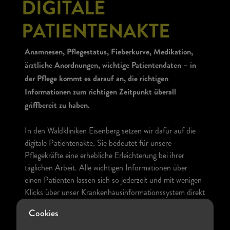
DIGITALE
PATIENTENAKTE
Anamnesen, Pflegestatus, Fieberkurve, Medikation,
ärztliche Anordnungen, wichtige Patientendaten – in
der Pflege kommt es darauf an, die richtigen
Informationen zum richtigen Zeitpunkt überall
griffbereit zu haben.
In den Waldkliniken Eisenberg setzen wir dafür auf die
digitale Patientenakte. Sie bedeutet für unsere
Pflegekräfte eine erhebliche Erleichterung bei ihrer
täglichen Arbeit. Alle wichtigen Informationen über
einen Patienten lassen sich so jederzeit und mit wenigen
Klicks über unser Krankenhausinformationssystem direkt
auf dem Dienst-iPad oder synchronisiert auf dem PC im
Cookies
Unit-Stützpunkt, abrufen.