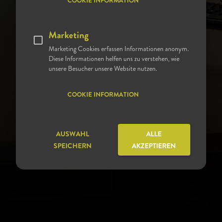
COOKIE INFORMATION
eingebunden. So erhältst du ein Taschengeld, bist
sozialversichert und hast Anspruch auf Urlaub.
Marketing
Deine Fragen zu einem FSJ beantworten wir gern per
Marketing Cookies erfassen Informationen anonym.
Email:
Diese Informationen helfen uns zu verstehen, wie
unsere Besucher unsere Website nutzen.
BEWERBUNG@WALDKLINIKEN-EISENBERG.DE
COOKIE INFORMATION
JETZT DIREKT BEWERBEN
AUSWAHL
ALLE
SPEICHERN
AKZEPTIEREN