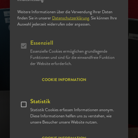
AN DEN WALDKLINIKEN EISENBERG
Weitere Informationen über die Verwendung Ihrer Daten
DEIN FREIWILLIGES
finden Sie in unserer
Datenschutzerklärung
. Sie können Ihre
Auswahl jederzeit widerrufen oder anpassen.
SOZIALES JAHR
Essenziell
Das Freiwillige Soziale Jahr soll dir Gelegenheit geben,
Essenzielle Cookies ermöglichen grundlegende
deine Neigungen und Eignung für einen Sozialen Beruf
Funktionen und sind für die einwandfreie Funktion
der Website erforderlich.
zu prüfen sowie die Vielfalt der sozialen Berufe kennen
zu lernen. Der Einsatz erfolgt deshalb im Pflegedienst
COOKIE INFORMATION
der verschiedenen Fachbereiche und den Ambulanzen.
Das FSJ beginnt am 1. September jeden Jahres und
Statistik
dauert in der Regel 6 - 18 Monate. Generell besteht die
Statistik Cookies erfassen Informationen anonym.
Möglichkeit, dein FSJ auch zu einem anderen Zeitpunkt
Diese Informationen helfen uns zu verstehen, wie
zu beginnen. Auch die Dauer bestimmst du mit.
unsere Besucher unsere Website nutzen.
Das Freiwillige Soziale Jahr ist in gesetzliche Vorgaben