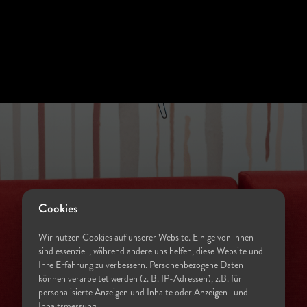
Cookies
Wir nutzen Cookies auf unserer Website. Einige von ihnen
sind essenziell, während andere uns helfen, diese Website und
Ihre Erfahrung zu verbessern. Personenbezogene Daten
können verarbeitet werden (z. B. IP-Adressen), z.B. für
personalisierte Anzeigen und Inhalte oder Anzeigen- und
Inhaltsmessung.