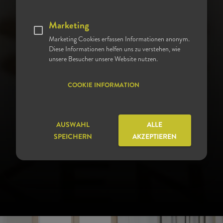
In der renommierten F.A.Z. Studie "Deutschlands beste
Marketing
Krankenhäuser" wurde die Klinik für Anästhesie bereits
Marketing Cookies erfassen Informationen anonym.
zum zweiten Mal hintereinander als Nummer 1
Diese Informationen helfen uns zu verstehen, wie
ausgezeichnet. Insgesamt wurden hierbei alle
unsere Besucher unsere Website nutzen.
Anästhesien der 2.200 Krankenhäuser verglichen. Die
Daten der Qualitätsberichte und unabhängige
COOKIE INFORMATION
Patientenbewertungsportale werden für die
Ergebnisbewertung berücksichtigt.
AUSWAHL
ALLE
SPEICHERN
AKZEPTIEREN