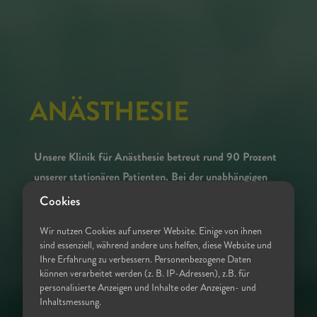
ANÄSTHESIE
Unsere Klinik für Anästhesie betreut rund 90 Prozent
unserer stationären Patienten. Bei der unabhängigen
Studie "Deutschlands beste Krankenhäuser" belegte sie
Cookies
zweimal hintereinander den 1. Platz (2021 und 2022).
Wir nutzen Cookies auf unserer Website. Einige von ihnen
sind essenziell, während andere uns helfen, diese Website und
Schwerpunkte sind die individuelle Beratung vor der
Ihre Erfahrung zu verbessern. Personenbezogene Daten
Operation, die Festlegung der Anästhesietechnik und die
können verarbeitet werden (z. B. IP-Adressen), z.B. für
Betreuung nach der Operation auf der Aufwach- oder
personalisierte Anzeigen und Inhalte oder Anzeigen- und
Inhaltsmessung.
Intensivstation. Außerdem erstellen die Anästhesisten