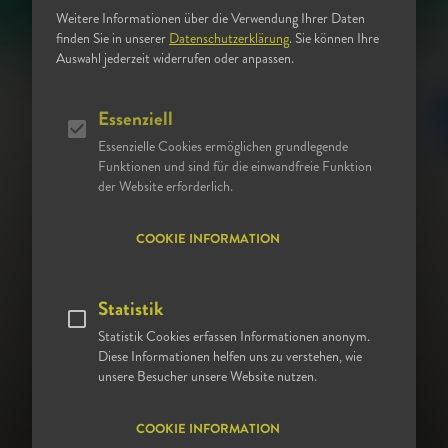
eine speziell auf die Erfordernisse der Operation
Weitere Informationen über die Verwendung Ihrer Daten
abgestimmte Schmerztherapie.
finden Sie in unserer
Datenschutzerklärung
. Sie können Ihre
Auswahl jederzeit widerrufen oder anpassen.
Herz/Kreislaufsystem, Beatmung und der Schlaf des
Patienten werden kontinuierlich durch modernste
Essenziell
Geräte überwacht. Während des gesamten Eingriffs
Essenzielle Cookies ermöglichen grundlegende
betreut Sie ständig ein Anästhesist in Zusammenarbeit
Funktionen und sind für die einwandfreie Funktion
mit einer speziell ausgebildeten Pflegekraft.
der Website erforderlich.
Auf die Betreuung von Kindern legen wir besonderes
Augenmerk. Kinder unter zwei Jahren werden im
COOKIE INFORMATION
Operationssaal von speziell geschulten Anästhesisten
betreut. Die Sicherheit des Kindes steht jederzeit im
Statistik
Vordergrund unseres Handelns, deshalb arbeiten wir eng
Statistik Cookies erfassen Informationen anonym.
mit den Kollegen der Klinik für Kinderheilkunde der
Diese Informationen helfen uns zu verstehen, wie
Universitätsklinik Jena zusammen. Eltern haben die
unsere Besucher unsere Website nutzen.
Möglichkeit, ihre Kinder bis zum Operationssaal zu
begleiten und sie direkt nach der Operation im
COOKIE INFORMATION
Wachraum mit zu betreuen.